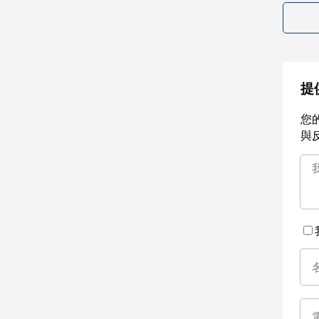
提
您
與