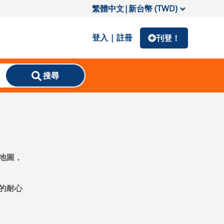
繁體中文
|
新台幣 (TWD)
登入 | 註冊
刊登！
搜尋
地圖，
的耐心