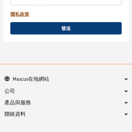
隱私政策
發送
Mascus在地網站
公司
產品與服務
聯絡資料