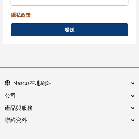
隱私政策
發送
Mascus在地網站
公司
產品與服務
聯絡資料