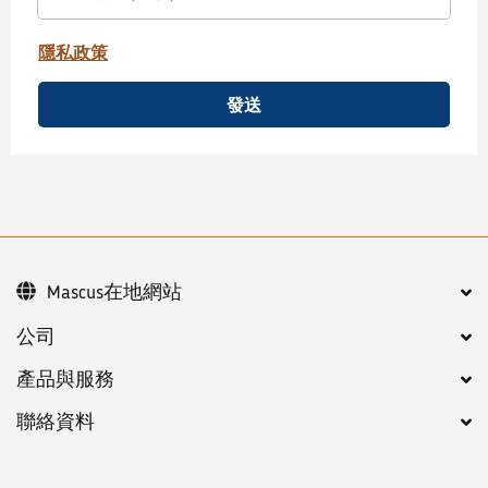
隱私政策
發送
Mascus在地網站
公司
產品與服務
聯絡資料