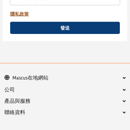
隱私政策
發送
Mascus在地網站
公司
產品與服務
聯絡資料