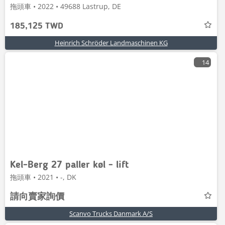
拖頭車 • 2022 • 49688 Lastrup, DE
185,125 TWD
Heinrich Schröder Landmaschinen KG
14
Kel-Berg 27 paller køl - lift
拖頭車 • 2021 • -, DK
請向賣家詢價
Scanvo Trucks Danmark A/S