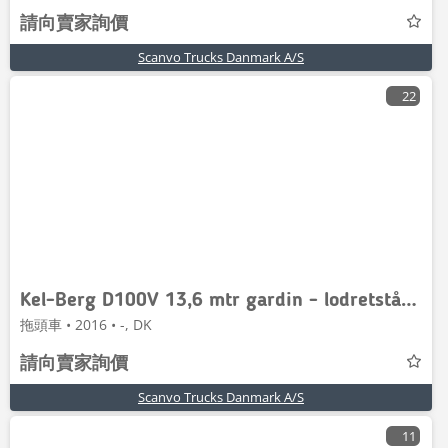
請向賣家詢價
Scanvo Trucks Danmark A/S
22
Kel-Berg D100V 13,6 mtr gardin - lodretstående lift
拖頭車 • 2016 • -, DK
請向賣家詢價
Scanvo Trucks Danmark A/S
11