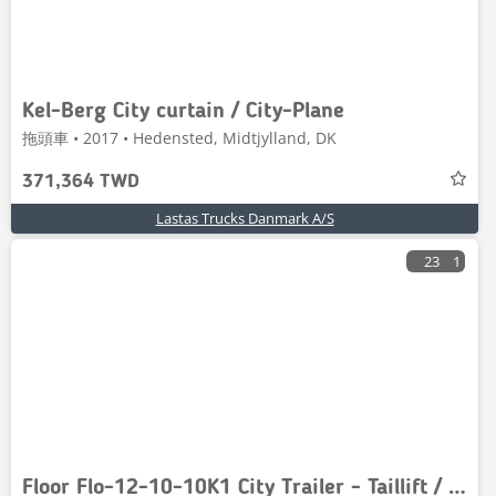
Kel-Berg City curtain / City-Plane
拖頭車 • 2017 • Hedensted, Midtjylland, DK
371,364 TWD
Lastas Trucks Danmark A/S
23
1
Floor Flo-12-10-10K1 City Trailer - Taillift / Auto Lube