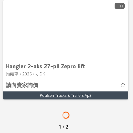
11
Hangler 2-aks 27-pll Zepro lift
拖頭車 • 2026 • -, DK
請向賣家詢價
Poulsen Trucks & Trailers ApS
1
/
2