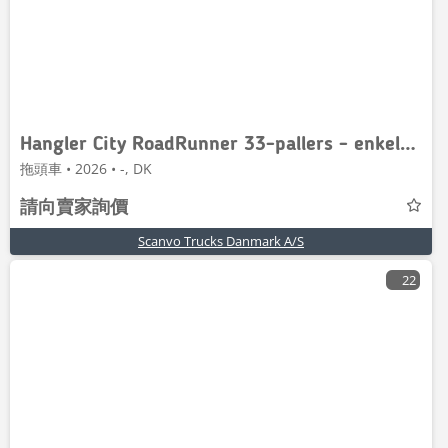
Hangler City RoadRunner 33-pallers - enkelt monteret
拖頭車 • 2026 • -, DK
請向賣家詢價
Scanvo Trucks Danmark A/S
22