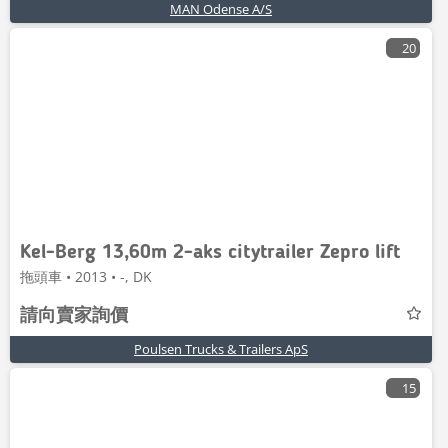
MAN Odense A/S
20
Kel-Berg 13,60m 2-aks citytrailer Zepro lift
拖頭車 • 2013 • -, DK
請向賣家詢價
Poulsen Trucks & Trailers ApS
15