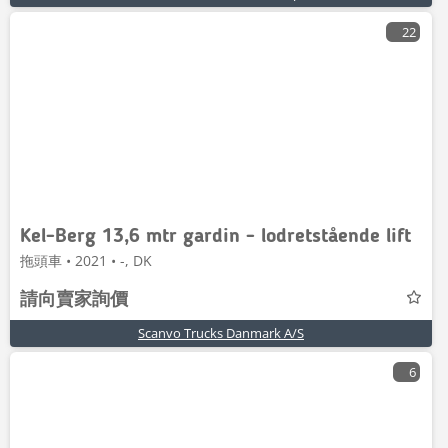
22
Kel-Berg 13,6 mtr gardin - lodretstående lift
拖頭車 • 2021 • -, DK
請向賣家詢價
Scanvo Trucks Danmark A/S
6