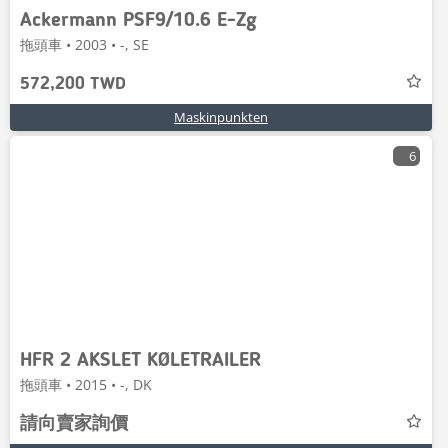
Ackermann PSF9/10.6 E-Zg
拖頭車 • 2003 • -, SE
572,200 TWD
Maskinpunkten
6
HFR 2 AKSLET KØLETRAILER
拖頭車 • 2015 • -, DK
請向賣家詢價