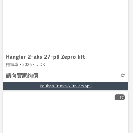
Hangler 2-aks 27-pll Zepro lift
拖頭車 • 2026 • -, DK
請向賣家詢價
Poulsen Trucks & Trailers ApS
17