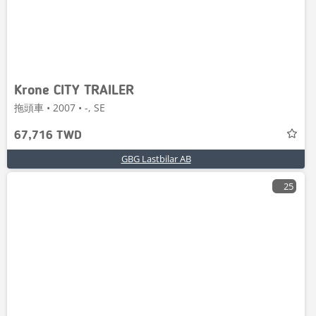
Krone CITY TRAILER
拖頭車 • 2007 • -, SE
67,716 TWD
GBG Lastbilar AB
25