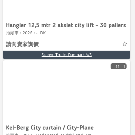
Hangler 12,5 mtr 2 akslet city lift - 30 pallers
拖頭車 • 2026 • -, DK
請向賣家詢價
Scanvo Trucks Danmark A/S
11
1
Kel-Berg City curtain / City-Plane