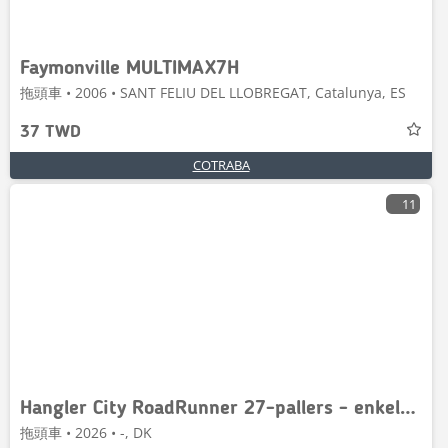
Faymonville MULTIMAX7H
拖頭車 • 2006 • SANT FELIU DEL LLOBREGAT, Catalunya, ES
37 TWD
COTRABA
11
Hangler City RoadRunner 27-pallers - enkelt monteret
拖頭車 • 2026 • -, DK