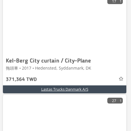
17
1
Kel-Berg City curtain / City-Plane
拖頭車 • 2017 • Hedensted, Syddanmark, DK
371,364 TWD
Lastas Trucks Danmark A/S
27
1