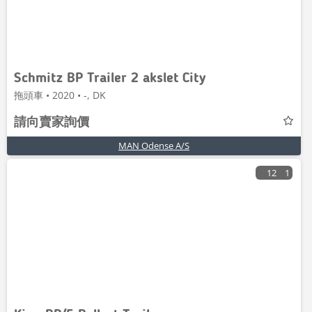
Schmitz BP Trailer 2 akslet City
拖頭車 • 2020 • -, DK
請向賣家詢價
MAN Odense A/S
12
1