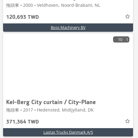
拖頭車 • 2000 • Veldhoven, Noord-Brabant, NL
120,693 TWD
Boss Machinery BV
10
1
Kel-Berg City curtain / City-Plane
拖頭車 • 2017 • Hedensted, Midtjylland, DK
371,364 TWD
Lastas Trucks Danmark A/S