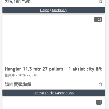
724,160 TWD
Heijting Machinery
23
Hangler 11,3 mtr 27 pallers - 1 akslet city lift
拖頭車 • 2026 • -, DK
請向賣家詢價
Scanvo Trucks Danmark A/S
6