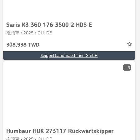
Saris K3 360 176 3500 2 HDS E
拖頭車 • 2025 • GU, DE
308,938 TWD
Seippel Landmaschinen GmbH
3
Humbaur HUK 273117 Rückwärtskipper
拖頭車 • 2025 • GU, DE