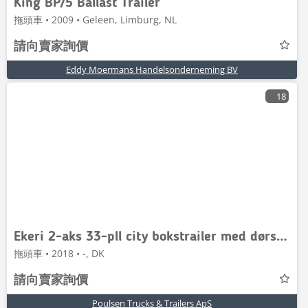
King BP/5 Ballast Trailer
拖頭車 • 2009 • Geleen, Limburg, NL
請向賣家詢價
Eddy Moermans Handelsonderneming BV
18
Ekeri 2-aks 33-pll city bokstrailer med dørside
拖頭車 • 2018 • -, DK
請向賣家詢價
Poulsen Trucks & Trailers ApS