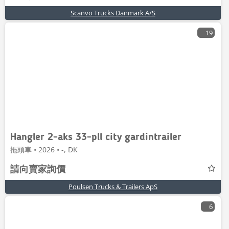
Scanvo Trucks Danmark A/S
19
Hangler 2-aks 33-pll city gardintrailer
拖頭車 • 2026 • -, DK
請向賣家詢價
Poulsen Trucks & Trailers ApS
6