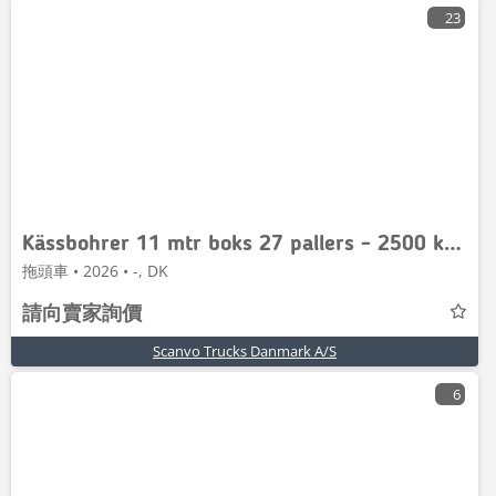
23
Kässbohrer 11 mtr boks 27 pallers - 2500 kg lift
拖頭車 • 2026 • -, DK
請向賣家詢價
Scanvo Trucks Danmark A/S
6