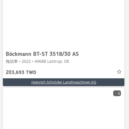
Böckmann BT-ST 3518/30 AS
拖頭車 • 2022 • 49688 Lastrup, DE
203,693 TWD
Heinrich Schröder Landmaschinen KG
4