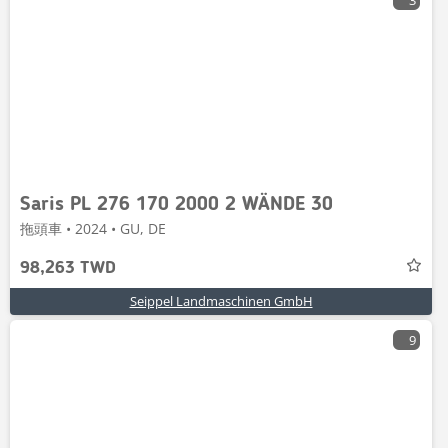
3
Saris PL 276 170 2000 2 WÄNDE 30
拖頭車 • 2024 • GU, DE
98,263 TWD
Seippel Landmaschinen GmbH
9