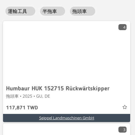
運輸工具
半拖車
拖頭車
4
Humbaur HUK 152715 Rückwärtskipper
拖頭車 • 2025 • GU, DE
117,871 TWD
Seippel Landmaschinen GmbH
3