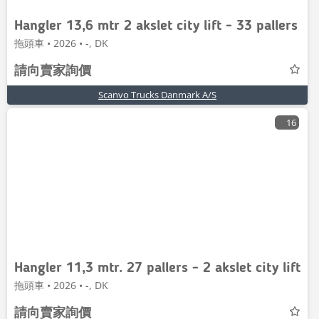
Hangler 13,6 mtr 2 akslet city lift - 33 pallers
拖頭車 • 2026 • -, DK
請向賣家詢價
Scanvo Trucks Danmark A/S
16
Hangler 11,3 mtr. 27 pallers - 2 akslet city lift
拖頭車 • 2026 • -, DK
請向賣家詢價