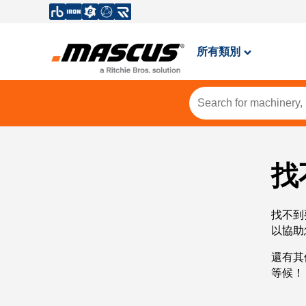
所有類別
找
找不到
以協助
還有其
等候！