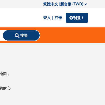
繁體中文
|
新台幣 (TWD)
登入 | 註冊
刊登！
搜尋
地圖，
的耐心