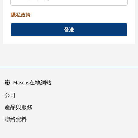
隱私政策
發送
Mascus在地網站
公司
產品與服務
聯絡資料