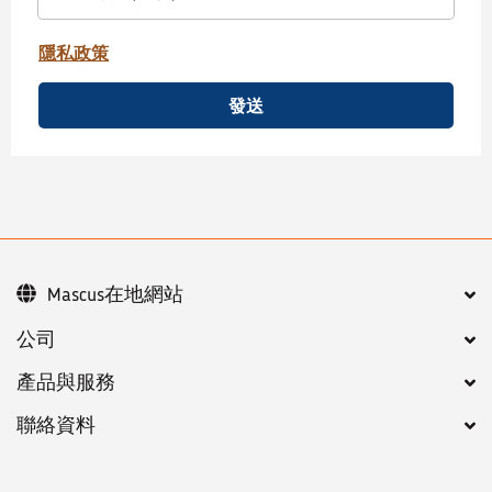
隱私政策
發送
Mascus在地網站
公司
產品與服務
聯絡資料