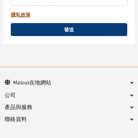
隱私政策
發送
Mascus在地網站
公司
產品與服務
聯絡資料