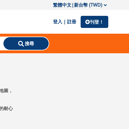
繁體中文
|
新台幣 (TWD)
登入 | 註冊
刊登！
搜尋
地圖，
的耐心