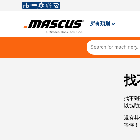
所有類別
找
找不到
以協助
還有其
等候！