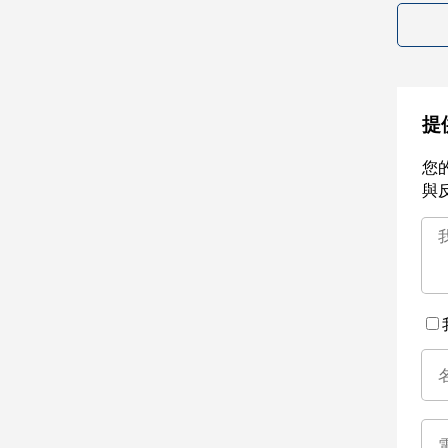
提
您
與