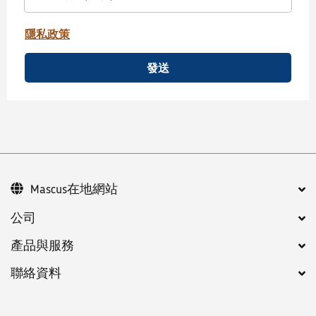
隱私政策
發送
Mascus在地網站
公司
產品與服務
聯絡資料