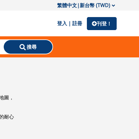
繁體中文
|
新台幣 (TWD)
登入 | 註冊
刊登！
搜尋
地圖，
的耐心