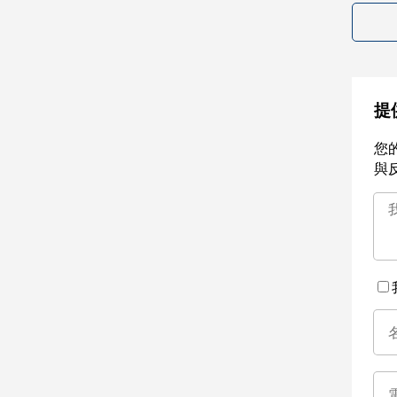
提
您
與