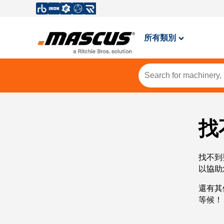
所有類別
找
找不到
以協助
還有其
等候！