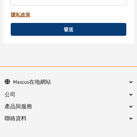
隱私政策
發送
Mascus在地網站
公司
產品與服務
聯絡資料