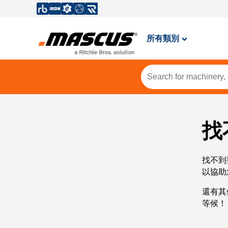
所有類別
找
找不到
以協助
還有其
等候！