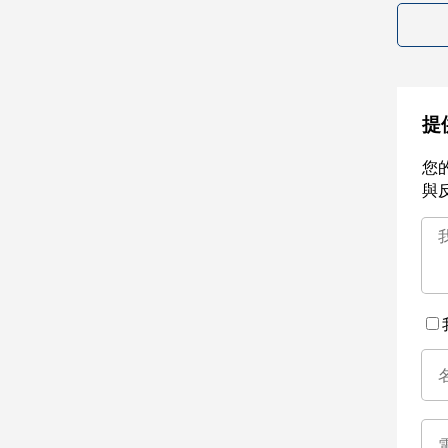
提
您
與