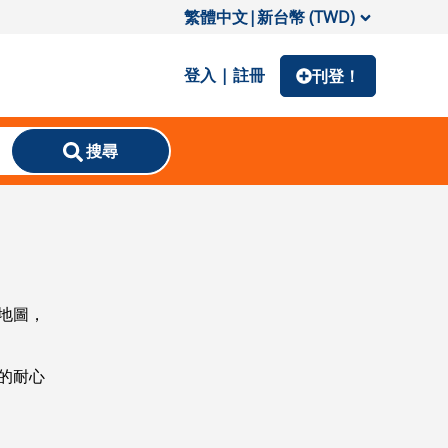
繁體中文
|
新台幣 (TWD)
登入 | 註冊
刊登！
搜尋
地圖，
的耐心