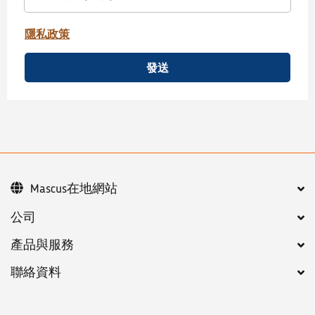
隱私政策
發送
Mascus在地網站
公司
產品與服務
聯絡資料