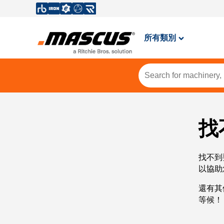
所有類別
找
找不到
以協助
還有其
等候！