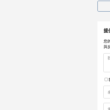
提
您
與