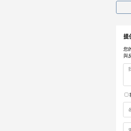
提
您
與