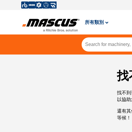
所有類別
找
找不到
以協助
還有其
等候！