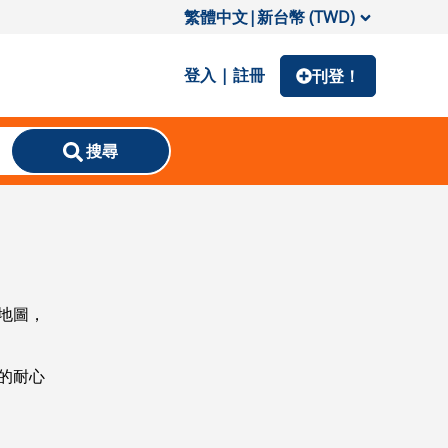
繁體中文
|
新台幣 (TWD)
登入 | 註冊
刊登！
搜尋
地圖，
的耐心