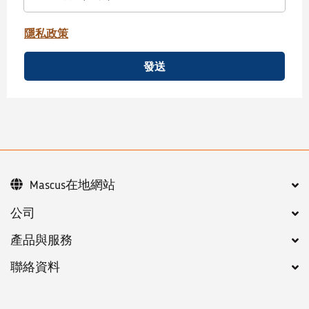
隱私政策
發送
Mascus在地網站
公司
產品與服務
聯絡資料