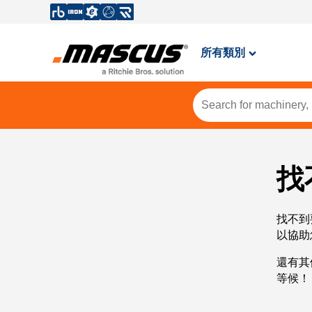
所有類別
找
找不到
以協助
還有其
等候！