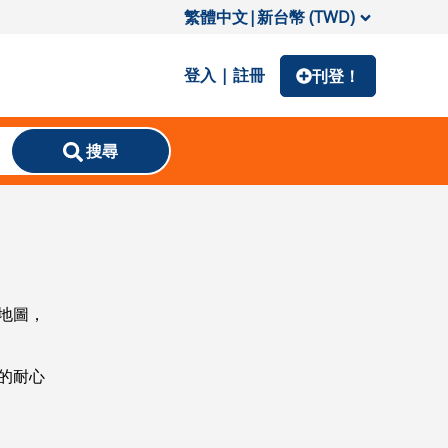
繁體中文
|
新台幣 (TWD)
登入 | 註冊
刊登！
搜尋
地圖，
的耐心