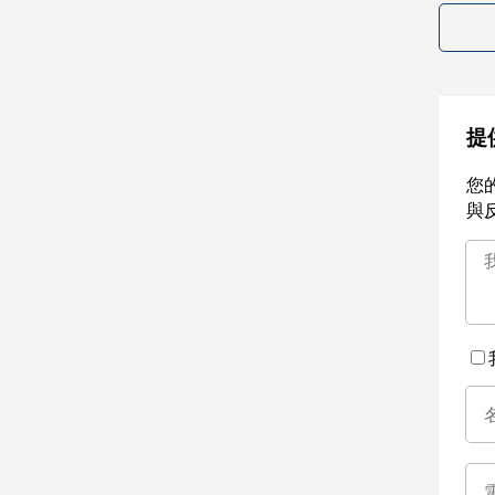
提
您
與