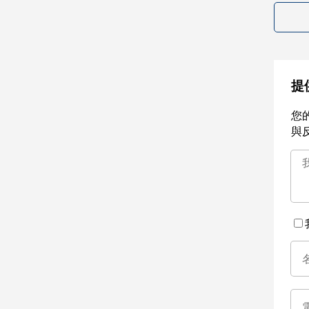
提
您
與