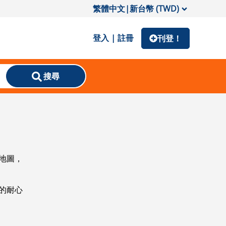
繁體中文
|
新台幣 (TWD)
登入 | 註冊
刊登！
搜尋
地圖，
的耐心