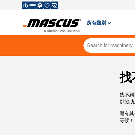
所有類別
找
找不到
以協助
還有其
等候！