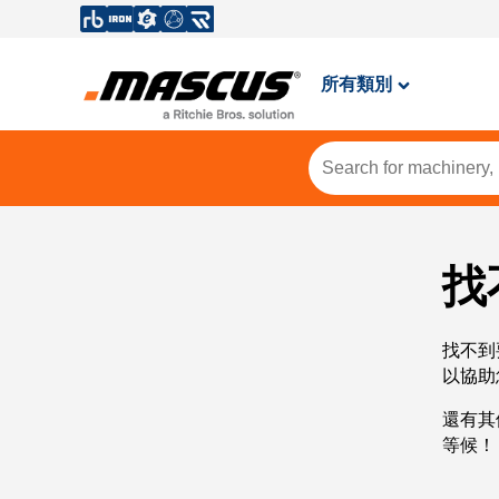
所有類別
找
找不到
以協助
還有其
等候！