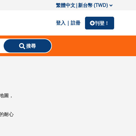
繁體中文
|
新台幣 (TWD)
登入 | 註冊
刊登！
搜尋
地圖，
的耐心