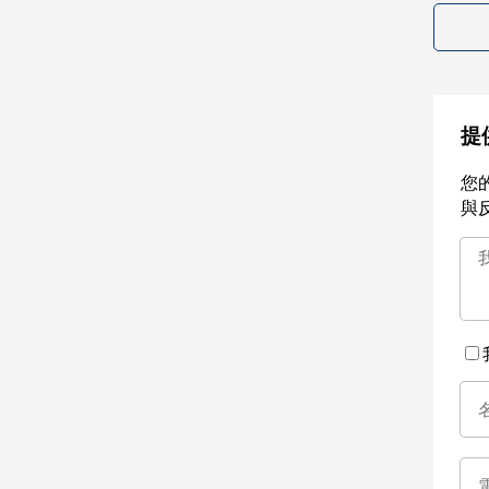
提
您
與