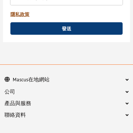
隱私政策
發送
Mascus在地網站
公司
產品與服務
聯絡資料