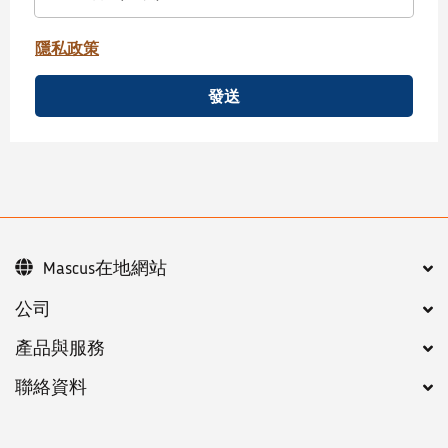
隱私政策
發送
Mascus在地網站
公司
產品與服務
聯絡資料