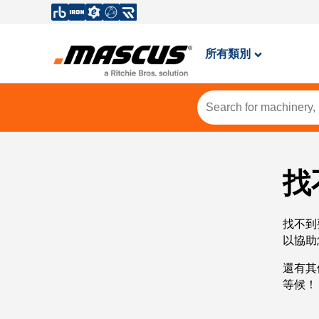
所有類別
找
找不到
以協助
還有其
等候！