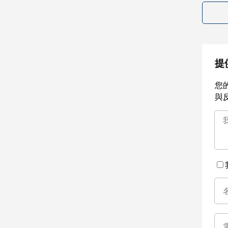
提
您
與