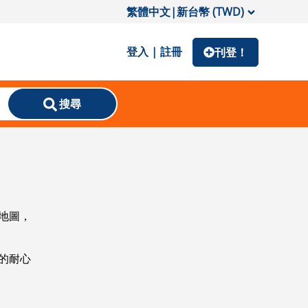
繁體中文
|
新台幣 (TWD)
登入 | 註冊
刊登！
搜尋
地圖，
的耐心