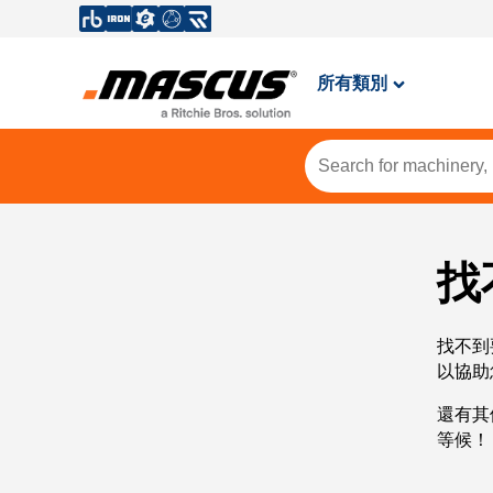
所有類別
找
找不到
以協助
還有其
等候！