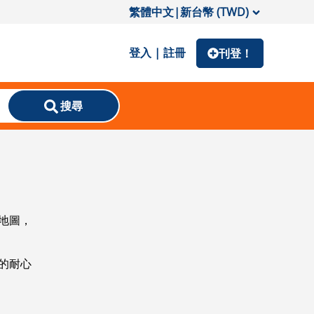
繁體中文
|
新台幣 (TWD)
登入 | 註冊
刊登！
搜尋
地圖，
的耐心