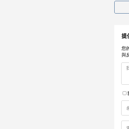
提
您
與