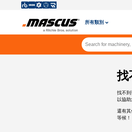
所有類別
找
找不到
以協助
還有其
等候！