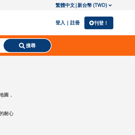
繁體中文
|
新台幣 (TWD)
登入 | 註冊
刊登！
搜尋
地圖，
的耐心