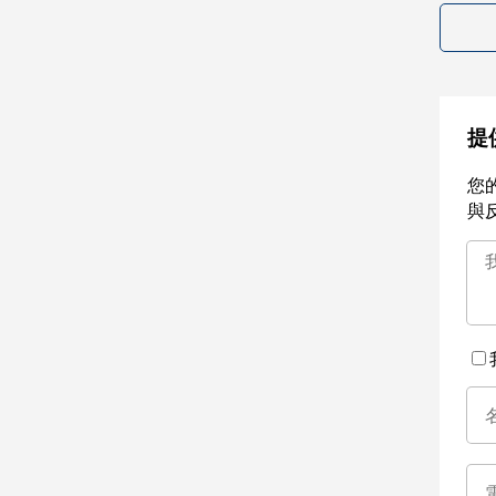
提
您
與