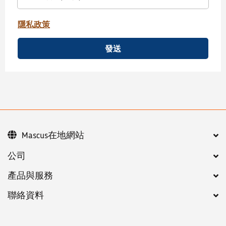
隱私政策
發送
Mascus在地網站
公司
產品與服務
聯絡資料