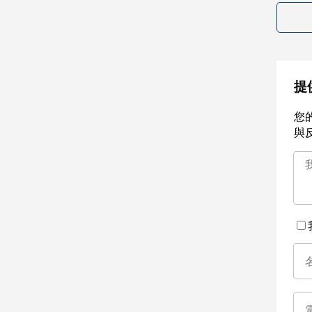
提
您
與