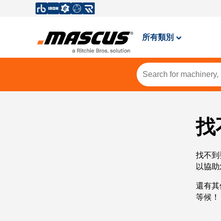
所有類別
找
找不到
以協助
還有其
等候！