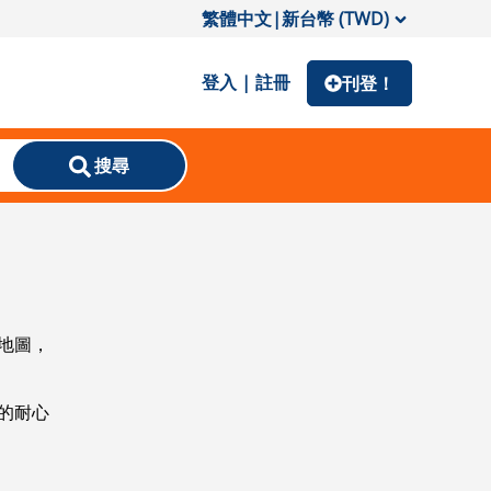
繁體中文
|
新台幣 (TWD)
登入 | 註冊
刊登！
搜尋
地圖，
的耐心