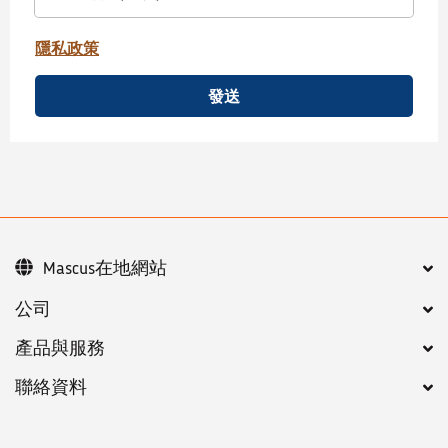
隱私政策
發送
Mascus在地網站
公司
產品與服務
聯絡資料