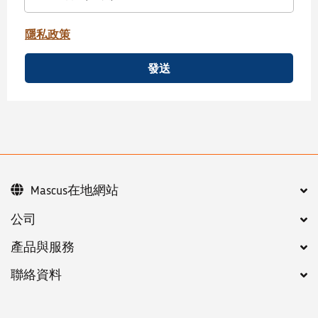
隱私政策
發送
Mascus在地網站
公司
產品與服務
聯絡資料