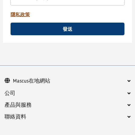
隱私政策
發送
Mascus在地網站
公司
產品與服務
聯絡資料