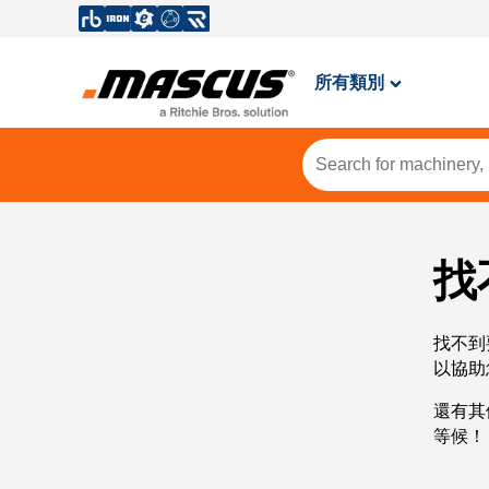
所有類別
找
找不到
以協助
還有其
等候！