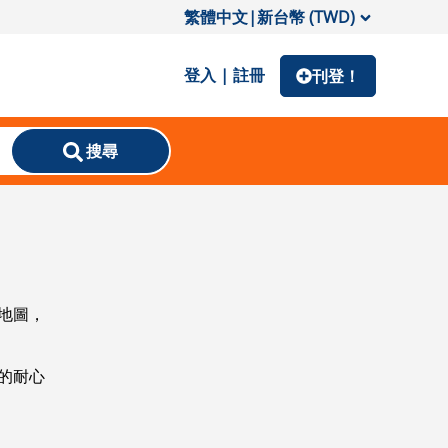
繁體中文
|
新台幣 (TWD)
登入 | 註冊
刊登！
搜尋
地圖，
的耐心