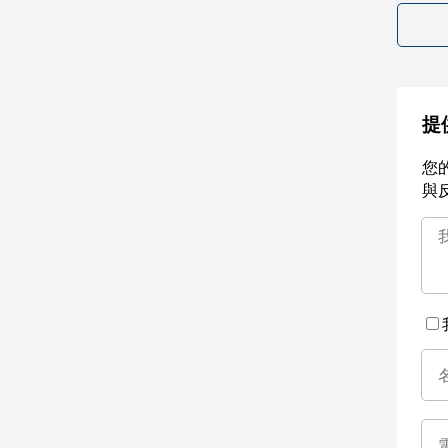
提
您
與