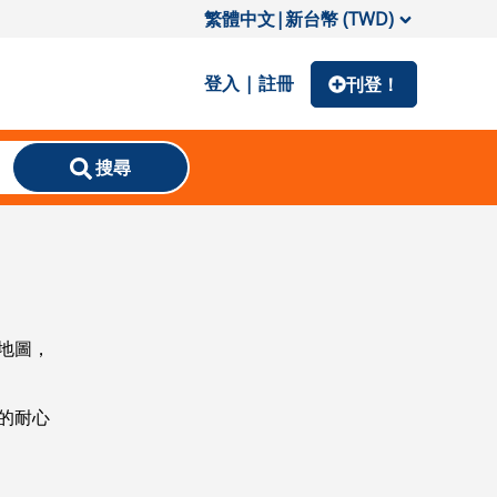
繁體中文
|
新台幣 (TWD)
登入 | 註冊
刊登！
搜尋
地圖，
的耐心