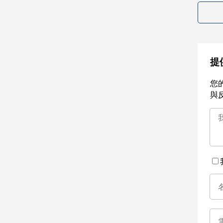
提
您
與