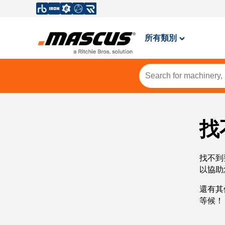
所有類別
找
找不到
以協助
還有其
等候！