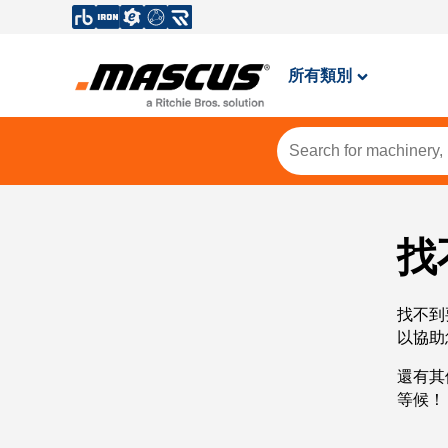
所有類別
找
找不到
以協助
還有其
等候！