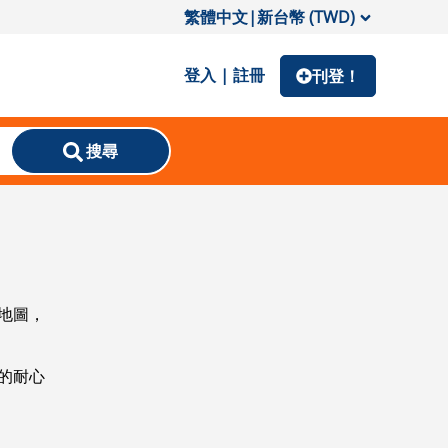
繁體中文
|
新台幣 (TWD)
登入 | 註冊
刊登！
搜尋
地圖，
的耐心