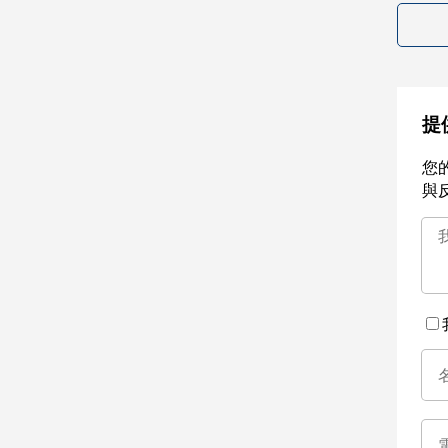
提
您
與