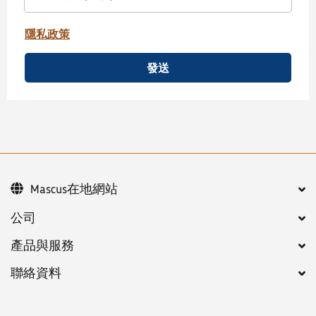
隱私政策
發送
Mascus在地網站
公司
產品與服務
聯絡資料