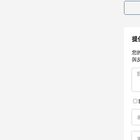
提
您
與