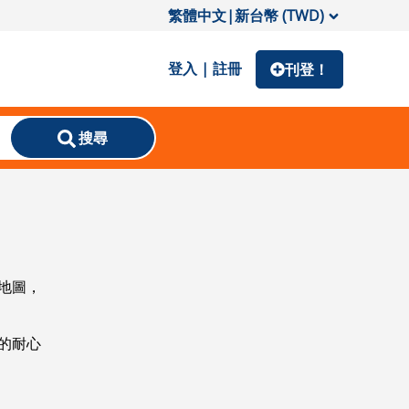
繁體中文
|
新台幣 (TWD)
登入 | 註冊
刊登！
搜尋
地圖，
的耐心