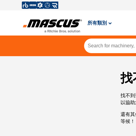
所有類別
找
找不到
以協助
還有其
等候！