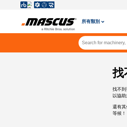
所有類別
找
找不到
以協助
還有其
等候！