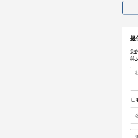
提
您
與