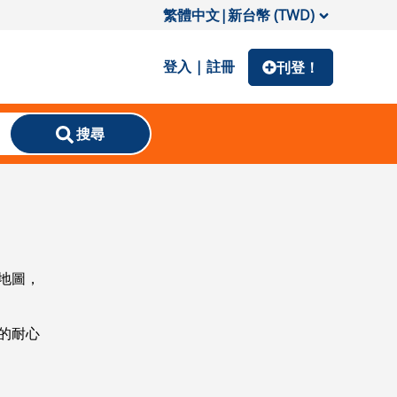
繁體中文
|
新台幣 (TWD)
登入 | 註冊
刊登！
搜尋
地圖，
的耐心