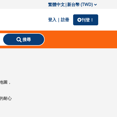
繁體中文
|
新台幣 (TWD)
登入 | 註冊
刊登！
搜尋
地圖，
的耐心