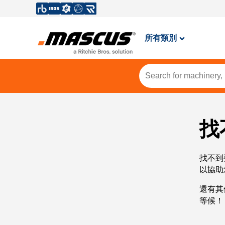
所有類別
找
找不到
以協助
還有其
等候！