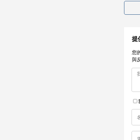
提
您
與