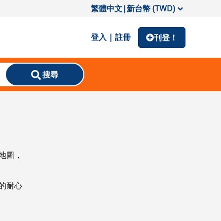
繁體中文
|
新台幣 (TWD)
登入 | 註冊
刊登！
搜尋
地圖，
的耐心