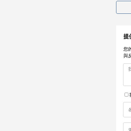
提
您
與