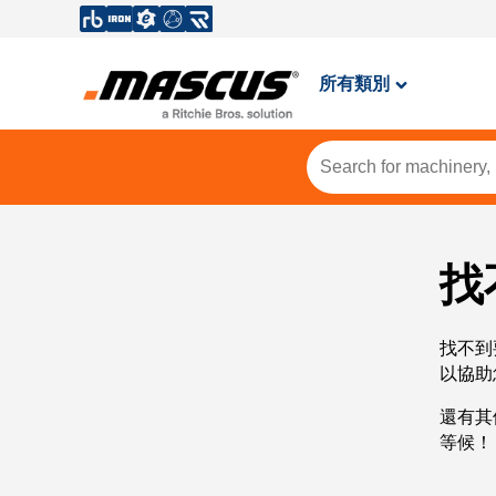
所有類別
找
找不到
以協助
還有其
等候！