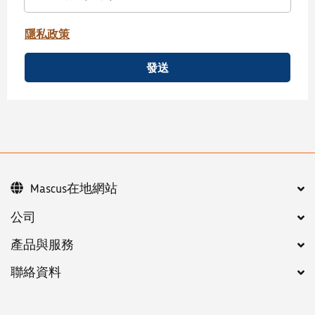
隱私政策
發送
Mascus在地網站
公司
產品與服務
聯絡資料