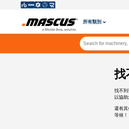
所有類別
找
找不到
以協助
還有其
等候！