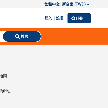
繁體中文
|
新台幣 (TWD)
登入 | 註冊
刊登！
搜尋
地圖，
的耐心