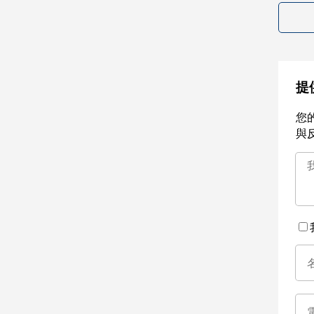
提
您
與