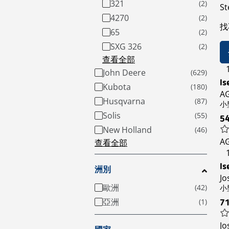
321
St
4270
找
65
SXG 326
查看全部
John Deere
Is
Kubota
A
Husqvarna
小型
Solis
5
New Holland
A
查看全部
Is
洲別
Jo
歐洲
小型
亞洲
7
Jo