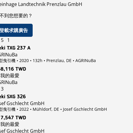
einhage Landtechnik Prenzlau GmbH
不到您想要的？
登載求購廣告
15
1
eki TXG 237 A
GRINuBa
曳引機 • 2020 • 132h • Prenzlau, DE
• AGRINuBa
48,116 TWD
我的最愛
GRINuBa
13
eki SXG 326
sef Gschlecht GmbH
曳引機 • 2022 • Mühldorf, DE
• Josef Gschlecht GmbH
17,547 TWD
我的最愛
sef Gschlecht GmbH