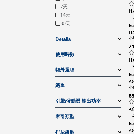
7天
Ha
14天
30天
Is
Ha
小型
Details
2
使用時數
Ha
額外選項
Is
AG
總重
小型
8
引擎/發動機 輸出功率
AG
牽引類型
Is
AG
排放級數