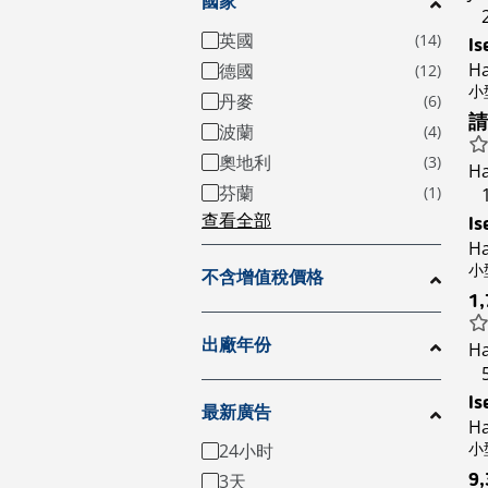
國家
英國
Is
Ha
德國
小型
丹麥
請
波蘭
奧地利
Ha
芬蘭
查看全部
Is
H
小型
不含增值稅價格
1
出廠年份
H
Is
最新廣告
Ha
小型
24小时
3天
9