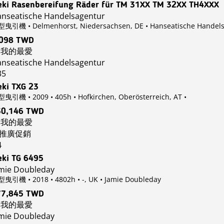
eki Rasenbereifung Räder für TM 31XX TM 32XX TH4XXX
nseatische Handelsagentur
曳引機 • Delmenhorst, Niedersachsen, DE
• Hanseatische Handel
,098 TWD
我的最愛
nseatische Handelsagentur
35
eki TXG 23
曳引機 • 2009 • 405h • Hofkirchen, Oberösterreich, AT
•
30,146 TWD
我的最愛
推廣促銷
4
eki TG 6495
mie Doubleday
曳引機 • 2018 • 4802h • -, UK
• Jamie Doubleday
77,845 TWD
我的最愛
mie Doubleday