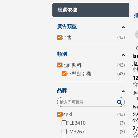
篩選依據
廣告類型
出售
類別
Is
ij
地面照料
小型
小型曳引機
1
品牌
ij
Is
St
Iseki
小型
TLE3410
2
TM3267