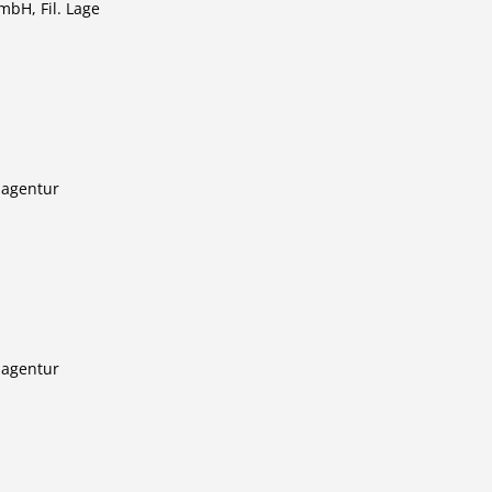
bH, Fil. Lage
sagentur
sagentur