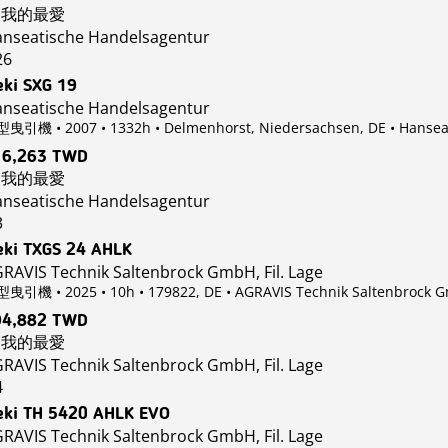
我的最愛
nseatische Handelsagentur
26
eki SXG 19
nseatische Handelsagentur
曳引機 • 2007 • 1332h • Delmenhorst, Niedersachsen, DE
• Hansea
16,263 TWD
我的最愛
nseatische Handelsagentur
3
eki TXGS 24 AHLK
RAVIS Technik Saltenbrock GmbH, Fil. Lage
曳引機 • 2025 • 10h • 179822, DE
• AGRAVIS Technik Saltenbrock Gm
94,882 TWD
我的最愛
RAVIS Technik Saltenbrock GmbH, Fil. Lage
4
eki TH 5420 AHLK EVO
RAVIS Technik Saltenbrock GmbH, Fil. Lage