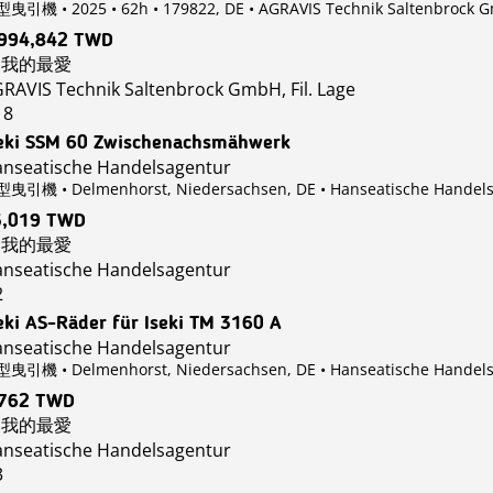
曳引機 • 2025 • 62h • 179822, DE
• AGRAVIS Technik Saltenbrock Gm
,994,842 TWD
我的最愛
RAVIS Technik Saltenbrock GmbH, Fil. Lage
18
eki SSM 60 Zwischenachsmähwerk
nseatische Handelsagentur
曳引機 • Delmenhorst, Niedersachsen, DE
• Hanseatische Handel
5,019 TWD
我的最愛
nseatische Handelsagentur
2
eki AS-Räder für Iseki TM 3160 A
nseatische Handelsagentur
曳引機 • Delmenhorst, Niedersachsen, DE
• Hanseatische Handel
,762 TWD
我的最愛
nseatische Handelsagentur
3