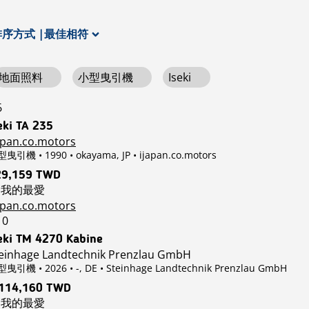
排序方式
|
最佳相符
地面照料
小型曳引機
Iseki
6
eki TA 235
apan.co.motors
曳引機 • 1990 • okayama, JP
• ijapan.co.motors
29,159 TWD
我的最愛
apan.co.motors
10
eki TM 4270 Kabine
einhage Landtechnik Prenzlau GmbH
曳引機 • 2026 • -, DE
• Steinhage Landtechnik Prenzlau GmbH
,114,160 TWD
我的最愛