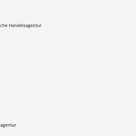
sche Handelsagentur
sagentur