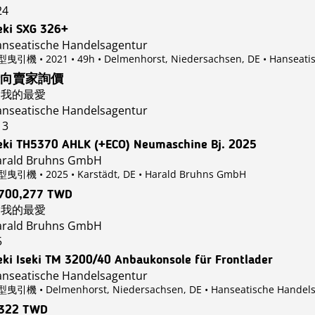
24
eki SXG 326+
nseatische Handelsagentur
曳引機 • 2021 • 49h • Delmenhorst, Niedersachsen, DE
• Hanseati
向賣家詢價
我的最愛
nseatische Handelsagentur
13
eki TH5370 AHLK (+ECO) Neumaschine Bj. 2025
arald Bruhns GmbH
曳引機 • 2025 • Karstädt, DE
• Harald Bruhns GmbH
,700,277 TWD
我的最愛
arald Bruhns GmbH
5
eki Iseki TM 3200/40 Anbaukonsole für Frontlader
nseatische Handelsagentur
曳引機 • Delmenhorst, Niedersachsen, DE
• Hanseatische Handel
,322 TWD