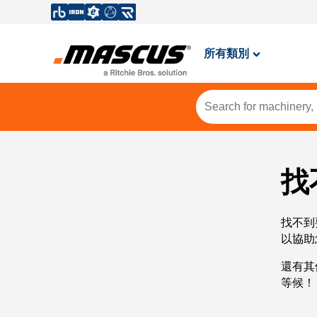
所有類別
找
找不到
以協助
還有其
等候！