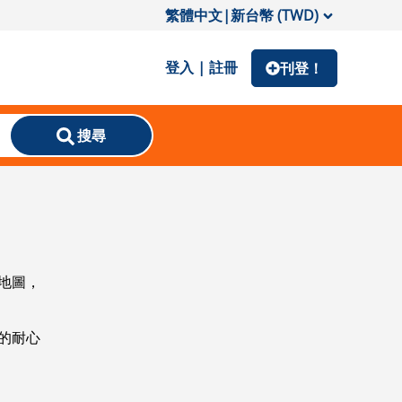
繁體中文
|
新台幣 (TWD)
登入 | 註冊
刊登！
搜尋
地圖，
的耐心