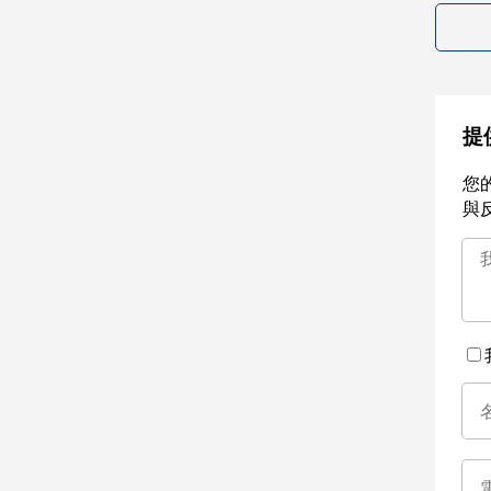
提
您
與