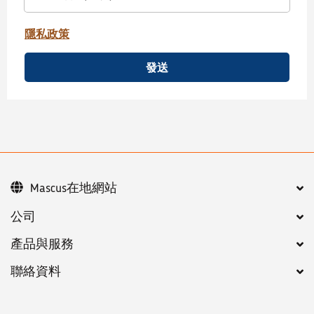
隱私政策
發送
Mascus在地網站
公司
產品與服務
聯絡資料