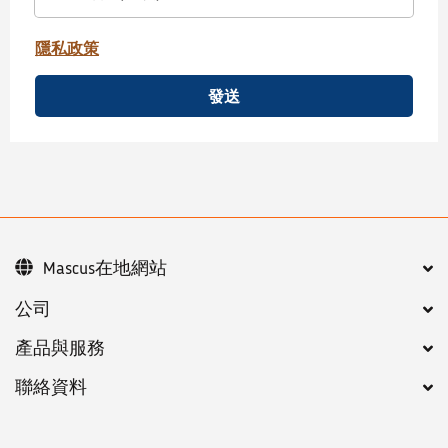
隱私政策
發送
Mascus在地網站
公司
產品與服務
聯絡資料