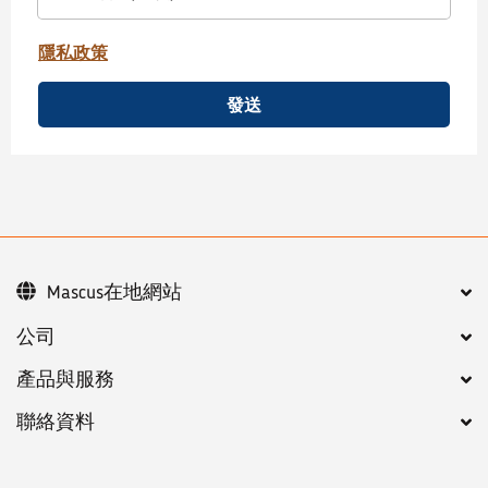
隱私政策
發送
Mascus在地網站
公司
產品與服務
聯絡資料