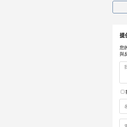
提
您
與