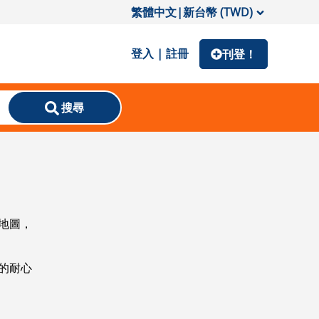
繁體中文
|
新台幣 (TWD)
登入 | 註冊
刊登！
搜尋
地圖，
的耐心