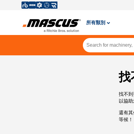
所有類別
找
找不到
以協助
還有其
等候！