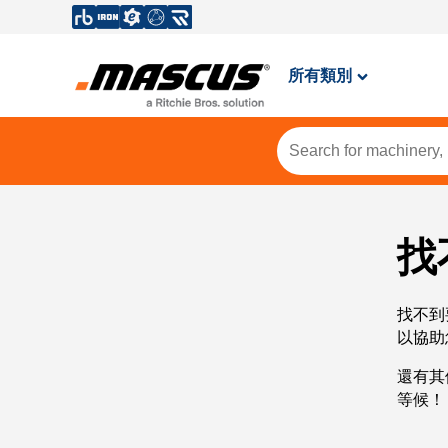
所有類別
找
找不到
以協助
還有其
等候！