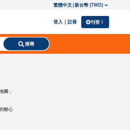
繁體中文
|
新台幣 (TWD)
登入 | 註冊
刊登！
搜尋
地圖，
的耐心