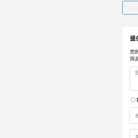
提
您
與